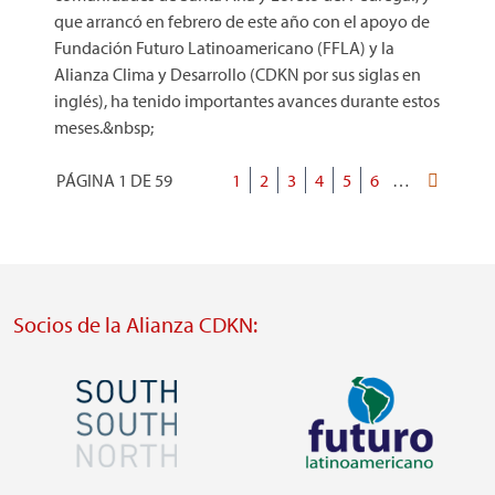
que arrancó en febrero de este año con el apoyo de
Fundación Futuro Latinoamericano (FFLA) y la
Alianza Clima y Desarrollo (CDKN por sus siglas en
inglés), ha tenido importantes avances durante estos
meses.&nbsp;
PÁGINA 1 DE 59
Página
1
Página
2
Página
3
Página
4
Página
5
Página
6
…
Última
Paginación
actual
página
Socios de la Alianza CDKN:
Imagen
Imagen