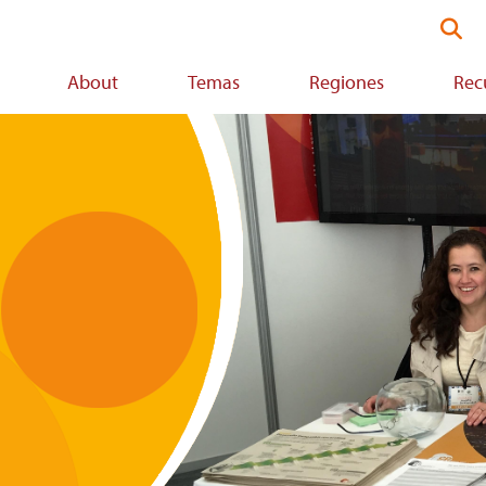
Sea
thi
web
About
Temas
Regiones
Rec
on