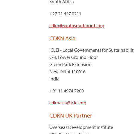
South Africa
+27 21 447 0211
cdkn@southsouthnorth.org
CDKN Asia
ICLEI - Local Governments for Sustainabilit
C-3, Lower Ground Floor
Green Park Extension
New Delhi 110016
India
+91 11 4974 7200
cdknasia@iclei.org
CDKN UK Partner
Overseas Development Institute