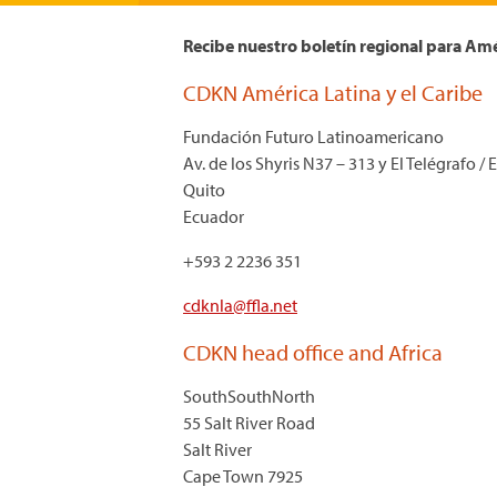
Recibe nuestro boletín regional para Am
CDKN América Latina y el Caribe
Fundación Futuro Latinoamericano
Av. de los Shyris N37 – 313 y El Telégrafo / 
Quito
Ecuador
+593 2 2236 351
cdknla@ffla.net
CDKN head office and Africa
SouthSouthNorth
55 Salt River Road
Salt River
Cape Town 7925