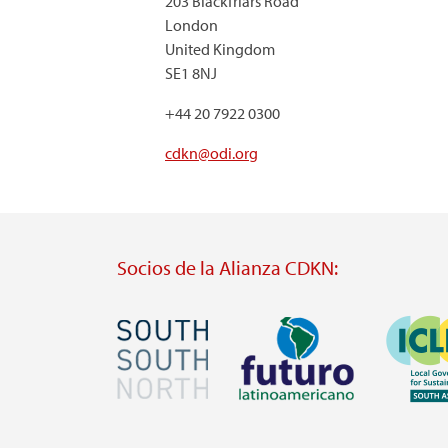
203 Blackfriars Road
London
United Kingdom
SE1 8NJ
+44 20 7922 0300
cdkn@odi.org
Socios de la Alianza CDKN:
Imagen
Imagen
Imagen
Visit