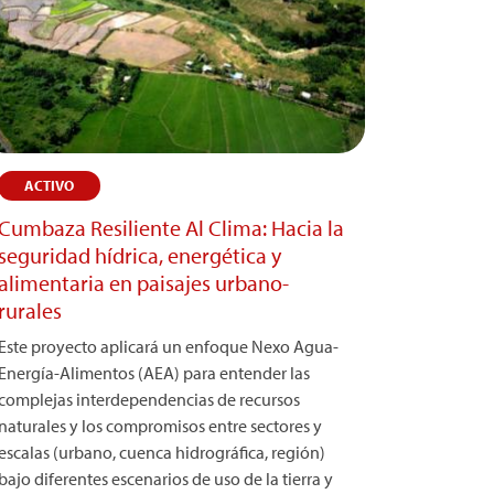
ACTIVO
Cumbaza Resiliente Al Clima: Hacia la
seguridad hídrica, energética y
alimentaria en paisajes urbano-
rurales
Este proyecto aplicará un enfoque Nexo Agua-
Energía-Alimentos (AEA) para entender las
complejas interdependencias de recursos
naturales y los compromisos entre sectores y
escalas (urbano, cuenca hidrográfica, región)
bajo diferentes escenarios de uso de la tierra y