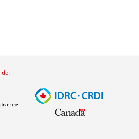
 de:
Imagen
Visit
external