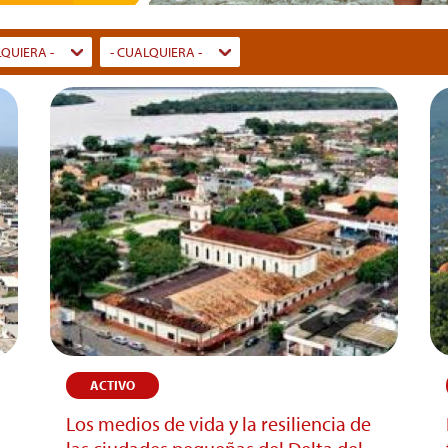
LQUIERA -
- CUALQUIERA -
y
Dummy
Input
ACTIVO
Los medios de vida y la resiliencia de