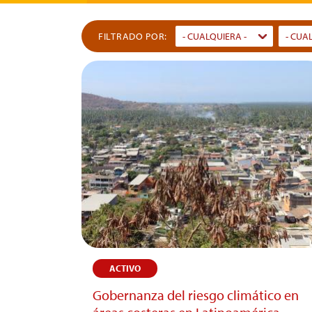
FILTRADO POR:
- CUALQUIERA -
- CUA
Dummy
Dumm
Input
Input
ACTIVO
Gobernanza del riesgo climático en