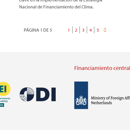
Nacional de Financiamiento del Clima.
PÁGINA 1 DE 5
Página
1
Página
2
Página
3
Página
4
Página
5
Última
Paginación
actual
página
Financiamiento central
Imagen
Imagen
Visit
external
Visit
website
external