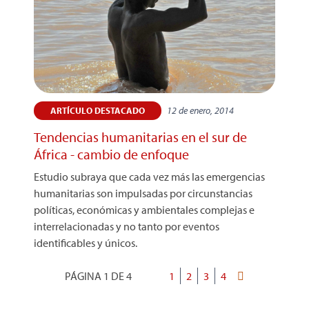
12 de enero, 2014
ARTÍCULO DESTACADO
Tendencias humanitarias en el sur de
África - cambio de enfoque
Estudio subraya que cada vez más las emergencias
humanitarias son impulsadas por circunstancias
políticas, económicas y ambientales complejas e
interrelacionadas y no tanto por eventos
identificables y únicos.
PÁGINA 1 DE 4
Página
1
Página
2
Página
3
Página
4
Última
Paginación
actual
página