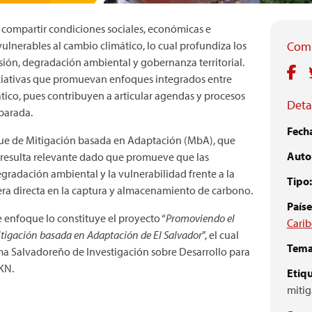
 compartir condiciones sociales, económicas e
vulnerables al cambio climático, lo cual profundiza los
Comp
sión, degradación ambiental y gobernanza territorial.
niciativas que promuevan enfoques integrados entre
tico, pues contribuyen a articular agendas y procesos
Detal
parada.
Fech
que de Mitigación basada en Adaptación (MbA), que
Autor
 resulta relevante dado que promueve que las
egradación ambiental y la vulnerabilidad frente a la
Tipo:
era directa en la captura y almacenamiento de carbono.
Paíse
e enfoque lo constituye el proyecto “
Promoviendo el
Carib
itigación basada en Adaptación de El Salvador
”, el cual
Tema
 Salvadoreño de Investigación sobre Desarrollo para
KN.
Etiqu
mitig