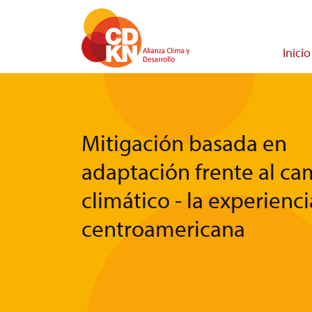
Pasar
al
contenido
Main
Inicio
principal
navigati
Mitigación basada en
adaptación frente al c
climático - la experienci
centroamericana