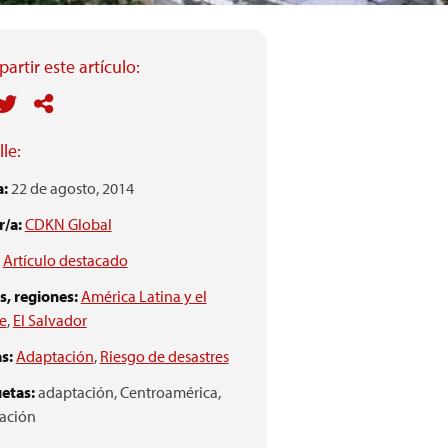
artir este artículo:
le:
a:
22 de agosto, 2014
/a:
CDKN Global
Artículo destacado
s, regiones:
América Latina y el
e
,
El Salvador
s:
Adaptación
,
Riesgo de desastres
etas:
adaptación,
Centroamérica,
ación