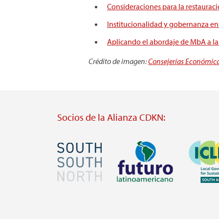
Consideraciones para la restauraci
Institucionalidad y gobernanza e
Aplicando el abordaje de MbA a la 
Crédito de imagen:
Consejerías Económicas
Socios de la Alianza CDKN:
Imagen
Imagen
Imagen
Visit
Visit
Visit
external
external
external