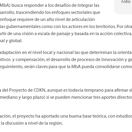
Foto:
MbA) busca responder a los desafíos de integrar las
arrollo, trascendiendo los enfoques sectoriales que
enfoque requiere de un alto nivel de articulación
ncias gubernamentales como con los actores en los territorios. Por otr
artir de una visión a escala de paisaje y basada en la acción colectiv
al y global.
 adaptación en el nivel local y nacional las que determinan la orien
ivos y compensación, el desarrollo de procesos de innovación y ge
guimiento, serán claves para que la MbA pueda consolidarse como u
 del Proyecto de CDKN, aunque es todavía temprano para afirmar si 
a mediano y largo plazo) sí se pueden mencionar tres aportes directo
ión, el proyecto ha aportado una buena base teórica, con estudio
a discusión a nivel de la región.