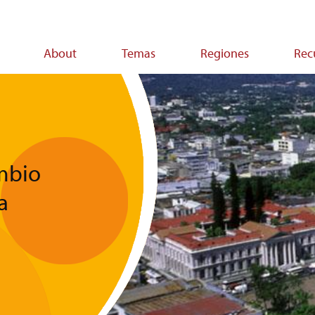
About
Temas
Regiones
Rec
on
ambio
a