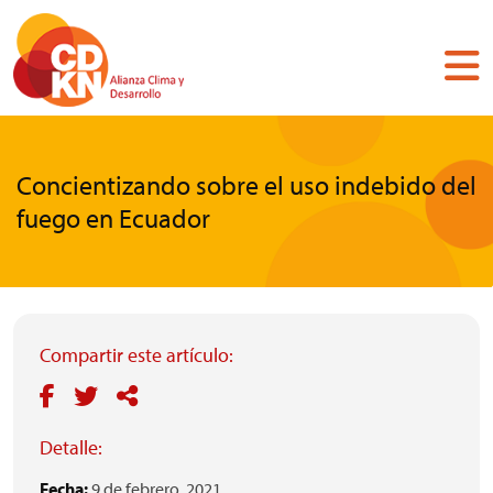
Pasar
al
contenido
principal
Concientizando sobre el uso indebido del
fuego en Ecuador
Compartir este artículo:
Detalle:
Fecha:
9 de febrero, 2021