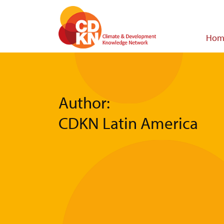
Skip
to
main
Main
Hom
content
navigat
Author:
CDKN Latin America