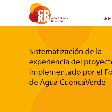
Pasar
al
contenido
Main
Inicio
principal
navigati
Sistematización de la
experiencia del proyect
implementado por el F
de Agua CuencaVerde