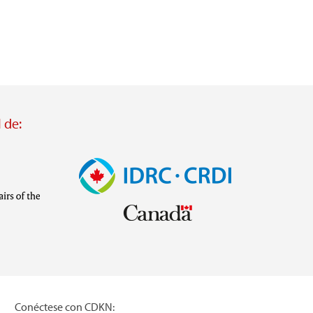
 de:
Imagen
Visit
external
website
https://www.idrc.ca/
inistries/ministry-
Conéctese con CDKN: