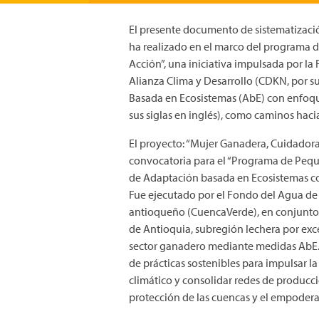
El presente documento de sistematizac
ha realizado en el marco del programa 
Acción”, una iniciativa impulsada por l
Alianza Clima y Desarrollo (CDKN, por s
Basada en Ecosistemas (AbE) con enfoque
sus siglas en inglés), como caminos hacia
El proyecto: “Mujer Ganadera, Cuidadora
convocatoria para el “Programa de Pe
de Adaptación basada en Ecosistemas co
Fue ejecutado por el Fondo del Agua de 
antioqueño (CuencaVerde), en conjunto c
de Antioquia, subregión lechera por excel
sector ganadero mediante medidas AbE.
de prácticas sostenibles para impulsar la
climático y consolidar redes de producc
protección de las cuencas y el empodera