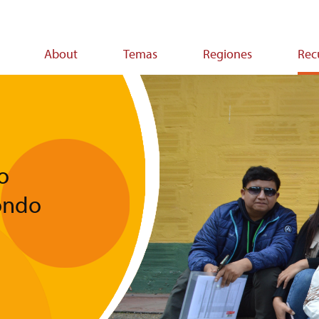
About
Temas
Regiones
Rec
on
o
ondo