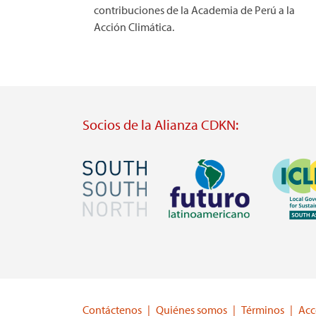
contribuciones de la Academia de Perú a la
Acción Climática.
Socios de la Alianza CDKN:
Imagen
Imagen
Imagen
Visit
Visit
Visit
external
external
external
website
website
website
https://southsouthnorth.org/
https://www.ffla.net/
https://ic
Contáctenos
Quiénes somos
Términos
Acc