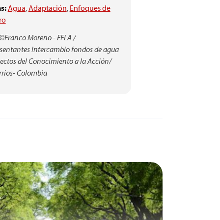
s:
Agua
,
Adaptación
,
Enfoques de
ro
 ©Franco Moreno - FFLA /
sentantes Intercambio fondos de agua
yectos del Conocimiento a la Acción/
rrios- Colombia