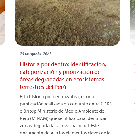
24 de agosto, 2021
Historia por dentro: Identificación,
categorización y priorización de
áreas degradadas en ecosistemas
terrestres del Perú
Esta historia por dentro&nbsp; es una
publicación realizada en conjunto entre CDKN
el&nbsp;Ministerio de Medio Ambiente del
Perú (MINAM) que se utiliza para identificar
zonas degradadas a nivel nacional. Este
documento detalla los elementos claves de la