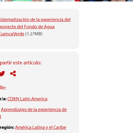
Sistematización de la experiencia del
proyecto del Fondo de Agua
CuencaVerde
(1.27MB)
artir este artículo:
le:
/a:
CDKN Latin America
Aprendizajes de la experiencia de
N
 región:
América Latina y el Caribe