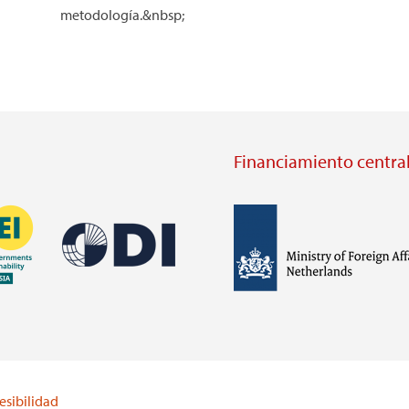
metodología.&nbsp;
Financiamiento central
Imagen
Imagen
Visit
external
Visit
website
external
https://odi.org/
website
lei.org/
esibilidad
https://www.government.nl/m