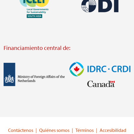
Imagen
https://southsouthnorth.org/
https://www.ffla.net/
Visit
Visit
external
external
website
Financiamiento central de:
website
https://odi.org/
https://iclei.org/
Imagen
Imagen
Visit
Visit
external
external
website
website
https://www.government.nl/ministries/ministry-
https://www.idrc.ca/
of-
Contáctenos
Quiénes somos
Términos
Accesibilidad