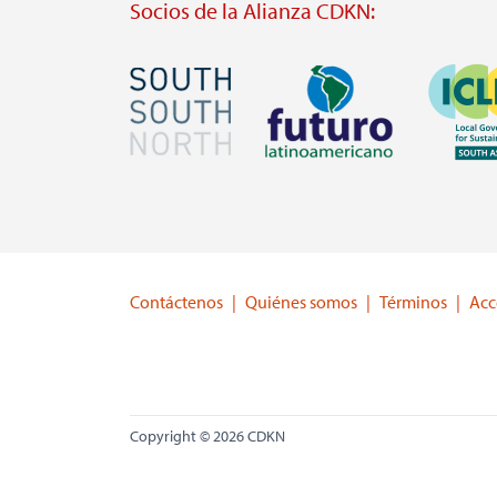
Socios de la Alianza CDKN:
Imagen
Imagen
Imagen
Visit
Visit
Visit
external
external
external
website
website
website
https://southsouthnorth.org/
https://www.ffla.net/
https://ic
Contáctenos
Quiénes somos
Términos
Acc
Copyright © 2026 CDKN