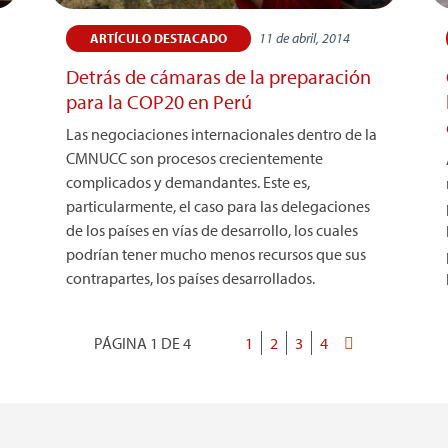
11 de abril, 2014
ARTÍCULO DESTACADO
Detrás de cámaras de la preparación
para la COP20 en Perú
Las negociaciones internacionales dentro de la
CMNUCC son procesos crecientemente
complicados y demandantes. Este es,
particularmente, el caso para las delegaciones
de los países en vías de desarrollo, los cuales
podrían tener mucho menos recursos que sus
contrapartes, los países desarrollados.
PÁGINA 1 DE 4
Página
1
Página
2
Página
3
Página
4
Última
Paginación
actual
página