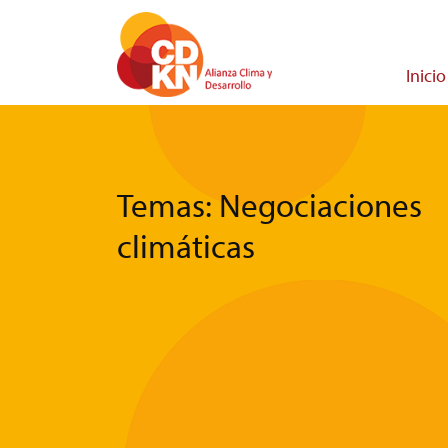
Pasar
al
contenido
Main
Inicio
principal
navigati
Temas: Negociaciones
climáticas