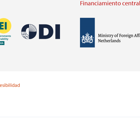
Financiamiento central
Imagen
Imagen
Visit
external
Visit
website
external
https://odi.org/
website
lei.org/
esibilidad
https://www.government.nl/m
of-
foreign-
affairs