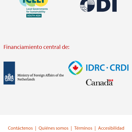
Imagen
https://southsouthnorth.org/
https://www.ffla.net/
Visit
Visit
external
external
website
Financiamiento central de:
website
https://odi.org/
https://iclei.org/
Imagen
Imagen
Visit
Visit
external
external
website
website
https://www.government.nl/ministries/ministry-
https://www.idrc.ca/
of-
Contáctenos
Quiénes somos
Términos
Accesibilidad