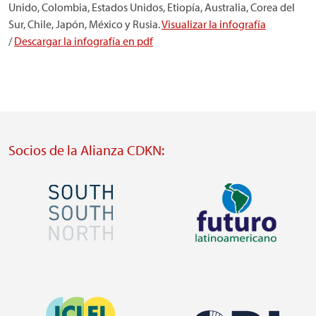
Unido, Colombia, Estados Unidos, Etiopía, Australia, Corea del
Sur, Chile, Japón, México y Rusia.
Visualizar la infografía
/
Descargar la infografía en pdf
Socios de la Alianza CDKN:
Imagen
Imagen
Visit
Visit
external
external
Imagen
website
website