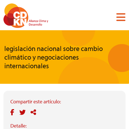
Pasar
al
contenido
principal
legislación nacional sobre cambio
climático y negociaciones
internacionales
Compartir este artículo:
Detalle: