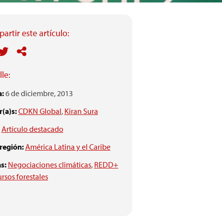
artir este artículo:
le:
a:
6 de diciembre, 2013
(a)s:
CDKN Global
,
Kiran Sura
Artículo destacado
 región:
América Latina y el Caribe
s:
Negociaciones climáticas
,
REDD+
ursos forestales