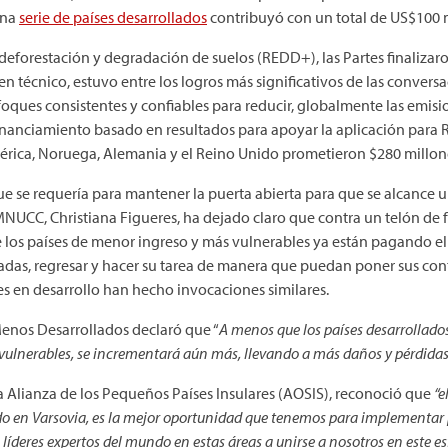
Una
serie de países desarrollados
contribuyó con un total de US$100 
eforestación y degradación de suelos (REDD+), las Partes finalizaro
en técnico, estuvo entre los logros más significativos de las conver
ques consistentes y confiables para reducir, globalmente las emision
financiamiento basado en resultados para apoyar la aplicación para
érica, Noruega, Alemania y el Reino Unido prometieron $280 millo
e se requería para mantener la puerta abierta para que se alcance un
CMNUCC, Christiana Figueres, ha dejado claro que contra un telón de
 los países de menor ingreso y más vulnerables ya están pagando el 
adas, regresar y hacer su tarea de manera que puedan poner sus cont
s en desarrollo han hecho invocaciones similares.
enos Desarrollados declaró que “
A menos que los países desarrollado
s, vulnerables, se incrementará aún más, llevando a más daños y pérdidas
 Alianza de los Pequeños Países Insulares (AOSIS), reconoció que
“e
do en Varsovia, es la mejor oportunidad que tenemos para implementar 
 líderes expertos del mundo en estas áreas a unirse a nosotros en este e