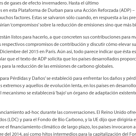
es de gases de efecto invernadero. Hasta el último
 en esta Plataforma de Durban para una Acción Reforzada (ADP) – l
uchos factores. Estas se salvaron sólo cuando, en respuesta a las p
rían ‘compromisos’ sobre la reducción de emisiones sino que más bie
 están listos para hacerlo, a que concreten sus contribuciones para ma
 respectivos compromisos de contribución y discutir cómo elevar su
Diciembre del 2015 en París. Aún así, todo parece indicar que ésta es
lar que el texto de ADP solicita que los países desarrollados propor
n para la reducción de las emisiones de carbono globales.
para Pérdidas y Daños’ se estableció para enfrentar los daños y pérd
 extremos y aquellos de evolución lenta, en los países en desarrollo
El mecanismo se establecerá ‘bajo’ un órgano de adaptación existen
iamiento ad-hoc durante las conversaciones. El Reino Unido ofreci
os (LDC) y para el Fondo de Bio Carbono, y la UE dijo que dirigiría 
re el financiamiento climático de largo plazo, los países invocaron 
re del 2014, así como hitos intermedios para la capitalización del F