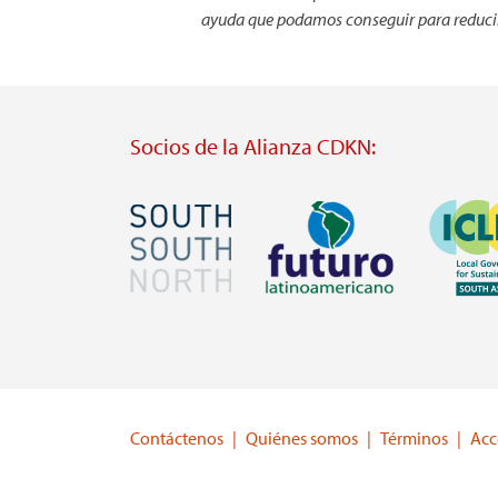
ayuda que podamos conseguir para reducir l
Socios de la Alianza CDKN:
Imagen
Imagen
Imagen
Visit
Visit
Visit
external
external
external
website
website
website
https://southsouthnorth.org/
https://www.ffla.net/
https://ic
Contáctenos
Quiénes somos
Términos
Acc