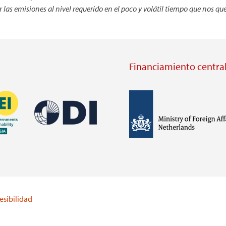
as emisiones al nivel requerido en el poco y volátil tiempo que nos que
Financiamiento central
Imagen
Imagen
Visit
external
Visit
website
external
https://odi.org/
website
lei.org/
esibilidad
https://www.government.nl/m
of-
foreign-