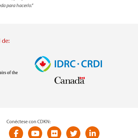
da para hacerlo.”
 de:
Imagen
Visit
external
website
https://www.idrc.ca/
inistries/ministry-
Conéctese con CDKN:
Visit
Visit
Visit
Visit
Visit