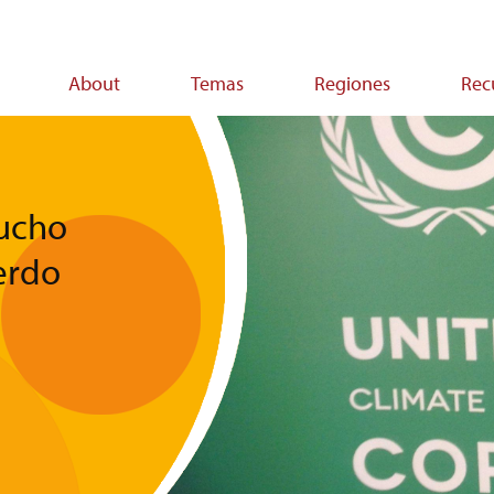
About
Temas
Regiones
Rec
on
mucho
erdo