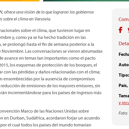
, ofrece una visión de lo que lograron los gobiernos
 sobre el clima en Varsovia.
Comp
acionales sobre el clima, que tuvieron lugar en
iembre y, como ya se ha hecho tradición en las
Detal
 se prolongó hasta el fin de semana posterior a la
22de Noviembre. Las conversaciones se vieron abrumadas
Fech
s de avance en temas tan importantes como el pacto
Autor
2015, los esquemas de protección de los bosques, el
ar con las pérdidas y daños relacionadas con el clima;
Tipo:
ron ensombrecidas por la ausencia de compromisos
País,
a reducción de emisiones de los mayores emisores, sin
uarán incrementándose para los países de ingresos más
Tema
y rec
 Convención Marco de las Naciones Unidas sobre
Foto:
 en Durban, Sudáfrica, acordaron forjar un acuerdo
, por el cual todos los países del mundo tomarían