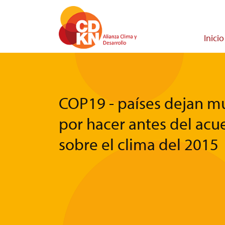
Pasar
al
contenido
Main
Inicio
principal
navigati
COP19 - países dejan 
por hacer antes del acu
sobre el clima del 2015