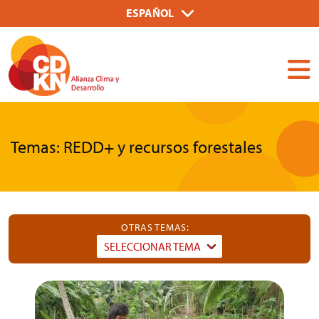
Pasar
Select
ESPAÑOL
al
your
Dummy
contenido
language
Input
principal
Temas: REDD+ y recursos forestales
OTRAS TEMAS:
SELECCIONAR TEMA
Dummy
Input