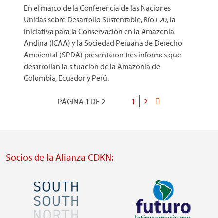
En el marco de la Conferencia de las Naciones
Unidas sobre Desarrollo Sustentable, Río+20, la
Iniciativa para la Conservación en la Amazonía
Andina (ICAA) y la Sociedad Peruana de Derecho
Ambiental (SPDA) presentaron tres informes que
desarrollan la situación de la Amazonía de
Colombia, Ecuador y Perú.
PÁGINA 1 DE 2
Página
1
Página
2
Última
Paginación
actual
página
Socios de la Alianza CDKN:
Imagen
Imagen