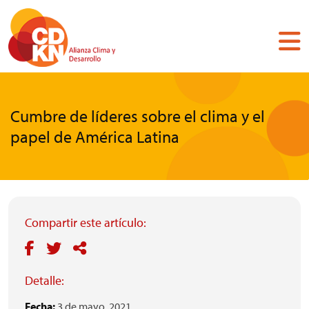
Pasar
al
contenido
principal
Cumbre de líderes sobre el clima y el
papel de América Latina
Compartir este artículo:
Detalle:
Fecha:
3 de mayo, 2021