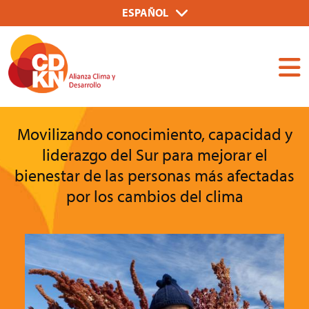
Pasar
Select
ESPAÑOL
al
your
Dummy
contenido
language
Input
principal
Movilizando conocimiento, capacidad y
liderazgo del Sur para mejorar el
bienestar de las personas más afectadas
por los cambios del clima
Imagen