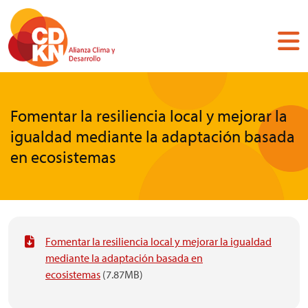
Pasar
al
contenido
principal
Fomentar la resiliencia local y mejorar la
igualdad mediante la adaptación basada
en ecosistemas
Fomentar la resiliencia local y mejorar la igualdad
mediante la adaptación basada en
ecosistemas
(7.87MB)