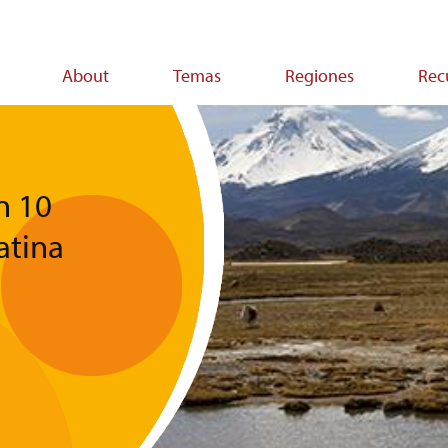
About
Temas
Regiones
Rec
on
n 10
atina