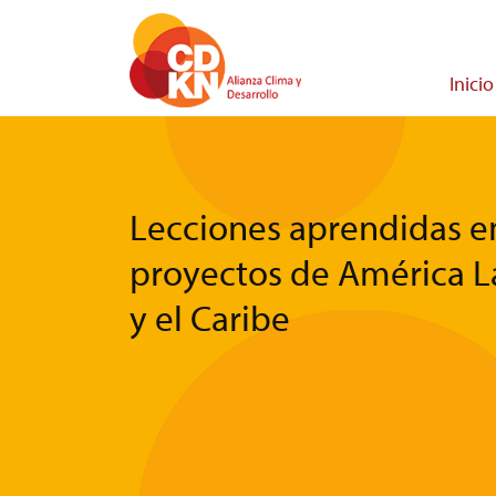
Pasar
al
contenido
Main
Inicio
principal
navigati
Lecciones aprendidas e
proyectos de América L
y el Caribe