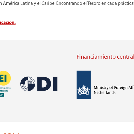
 América Latina y el Caribe: Encontrando el Tesoro en cada práctica
icación.
Financiamiento central
Imagen
Imagen
Visit
external
Visit
website
external
https://odi.org/
website
lei.org/