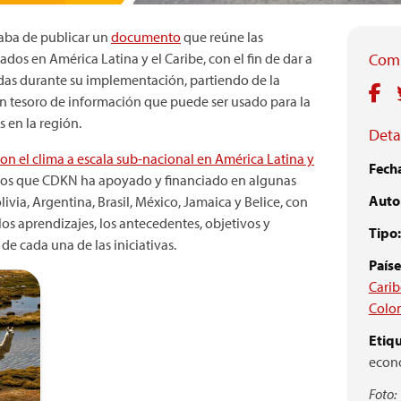
caba de publicar un
documento
que reúne las
os en América Latina y el Caribe, con el fin de dar a
Comp
idas durante su implementación, partiendo de la
un tesoro de información que puede ser usado para la
s en la región.
Detal
on el clima a escala sub-nacional en América Latina y
Fech
ctos que CDKN ha apoyado y financiado en algunas
Autor
via, Argentina, Brasil, México, Jamaica y Belice, con
os aprendizajes, los antecedentes, objetivos y
Tipo:
de cada una de las iniciativas.
Paíse
Carib
Colo
Etiqu
econ
Foto: