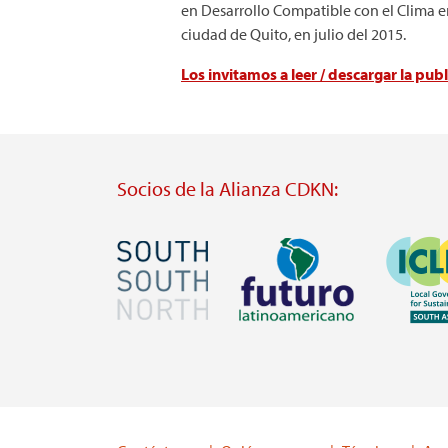
en Desarrollo Compatible con el Clima en
ciudad de Quito, en julio del 2015.
Los invitamos a leer / descargar la publ
Socios de la Alianza CDKN:
Imagen
Imagen
Imagen
Visit
Visit
Visit
external
external
external
website
website
website
https://southsouthnorth.org/
https://www.ffla.net/
https://ic