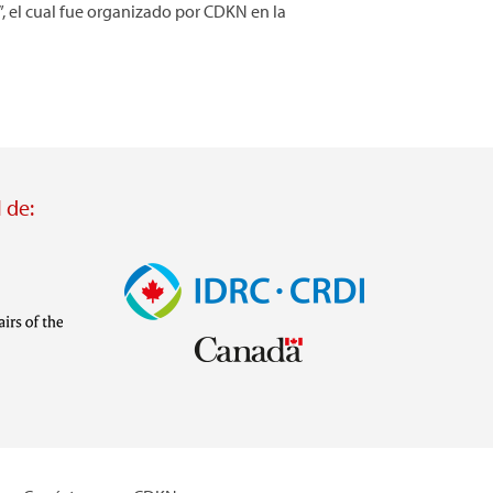
”, el cual fue organizado por CDKN en la
 de:
Imagen
Visit
external
website