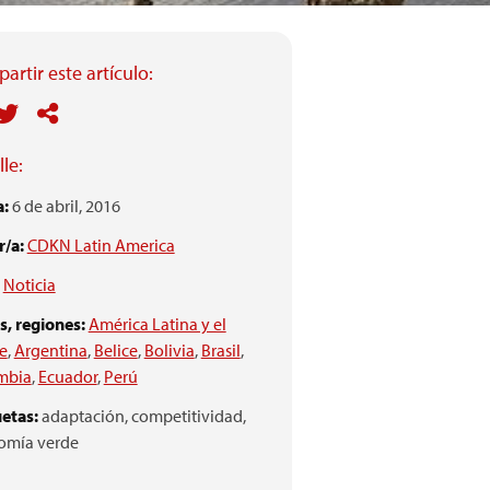
artir este artículo:
le:
a:
6 de abril, 2016
/a:
CDKN Latin America
Noticia
s, regiones:
América Latina y el
e
,
Argentina
,
Belice
,
Bolivia
,
Brasil
,
mbia
,
Ecuador
,
Perú
etas:
adaptación,
competitividad,
omía verde