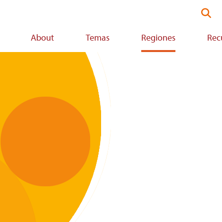
Sea
thi
web
About
Temas
Regiones
Rec
on