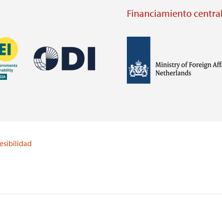
Financiamiento central
Imagen
Imagen
Visit
external
Visit
website
external
https://odi.org/
website
lei.org/
esibilidad
https://www.government.nl/m
of-
foreign-
affairs