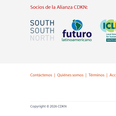
Socios de la Alianza CDKN:
Imagen
Imagen
Imagen
Visit
Visit
Visit
external
external
external
website
website
website
https://southsouthnorth.org/
https://www.ffla.net/
https://ic
Contáctenos
Quiénes somos
Términos
Acc
Copyright © 2026 CDKN