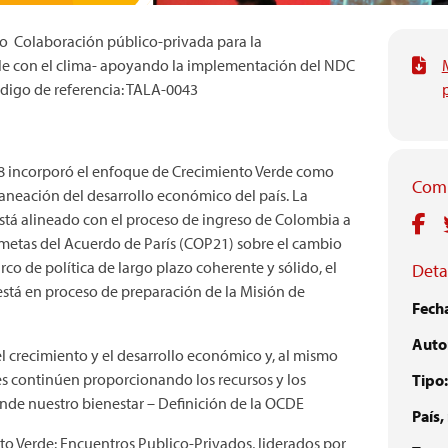
to Colaboración público-privada para la
ble con el clima- apoyando la implementación del NDC
digo de referencia: TALA-0043
18 incorporó el enfoque de Crecimiento Verde como
Comp
 planeación del desarrollo económico del país. La
está alineado con el proceso de ingreso de Colombia a
metas del Acuerdo de París (COP21) sobre el cambio
arco de política de largo plazo coherente y sólido, el
Detal
tá en proceso de preparación de la Misión de
Fech
Autor
el crecimiento y el desarrollo económico y, al mismo
es continúen proporcionando los recursos y los
Tipo:
ende nuestro bienestar – Definición de la OCDE
País,
o Verde: Encuentros Publico-Privados, liderados por