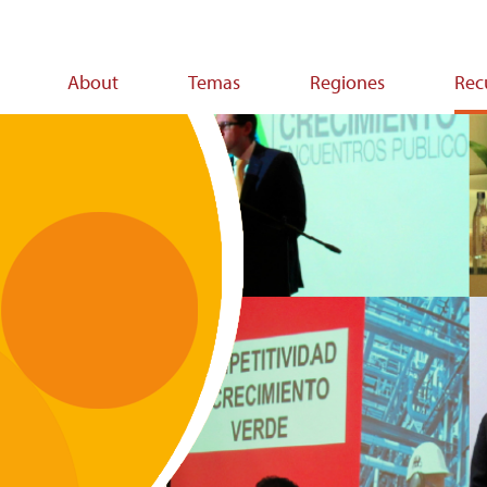
About
Temas
Regiones
Rec
on