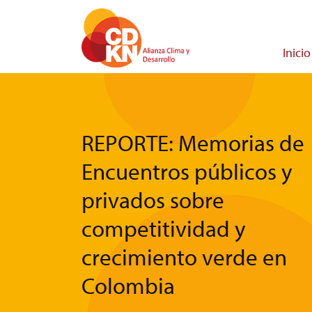
Pasar
al
contenido
Main
Inicio
principal
navigati
REPORTE: Memorias de
Encuentros públicos y
privados sobre
competitividad y
crecimiento verde en
Colombia