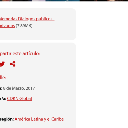
Memorias Dialogos publicos -
privados
(7.89MB)
artir este artículo:
le:
a:
8 de Marzo, 2017
/a:
CDKN Global
 región:
América Latina y el Caribe