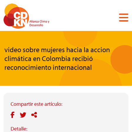
Pasar
al
contenido
principal
video sobre mujeres hacia la accion
climática en Colombia recibió
reconocimiento internacional
Compartir este artículo:
Detalle: