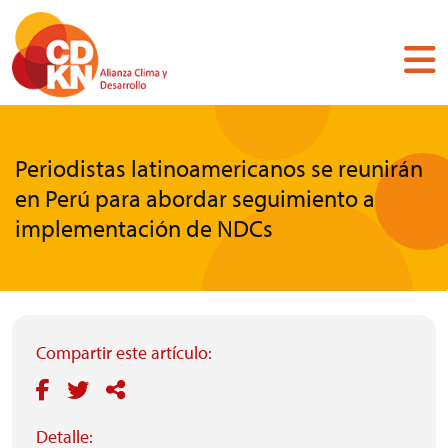
Pasar
al
contenido
principal
Periodistas latinoamericanos se reunirán
en Perú para abordar seguimiento a
implementación de NDCs
Compartir este artículo:
Detalle: