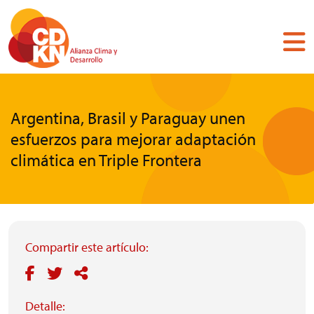
Pasar
al
contenido
principal
Argentina, Brasil y Paraguay unen
esfuerzos para mejorar adaptación
climática en Triple Frontera
Compartir este artículo:
Detalle: