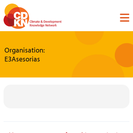
Skip
to
main
content
Organisation:
E3Asesorias