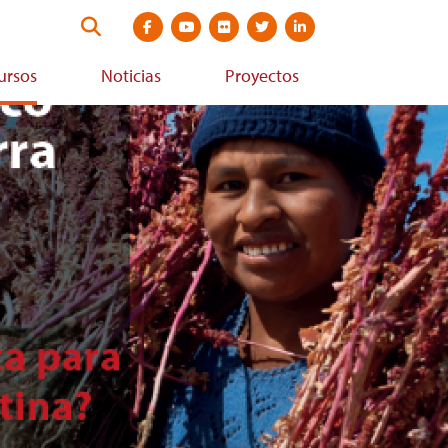
Visit
Visit
Visit
Visit
Visit
Search
social
social
social
social
social
this
media
media
media
media
media
website
ursos
Noticias
Proyectos
site
site
site
site
site
at
at
at
at
at
https://www.facebook.com/cdknlatam
https://youtube.com/cdknetwork
https://www.flickr.com/photos/527970
http://twitter.com/cdkn_la
https://www.linkedin.com