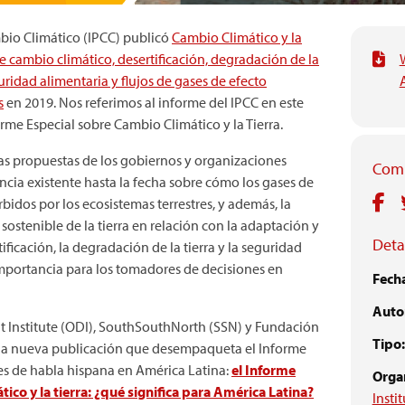
bio Climático (IPCC) publicó
Cambio Climático y la
re cambio climático, desertificación, degradación de la
eguridad alimentaria y flujos de gases de efecto
s
en 2019. Nos referimos al informe del IPCC en este
me Especial sobre Cambio Climático y la Tierra.
las propuestas de los gobiernos y organizaciones
Comp
encia existente hasta la fecha sobre cómo los gases de
bidos por los ecosistemas terrestres, y además, la
n sostenible de la tierra en relación con la adaptación y
Detal
ificación, la degradación de la tierra y la seguridad
importancia para los tomadores de decisiones en
Fech
Autor
Institute (ODI), SouthSouthNorth (SSN) y Fundación
Tipo:
na nueva publicación que desempaqueta el Informe
es de habla hispana en América Latina:
el Informe
Orga
ico y la tierra: ¿qué significa para América Latina?
Insti