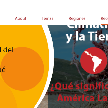
About
Temas
Regiones
Rec
on
l del
ué