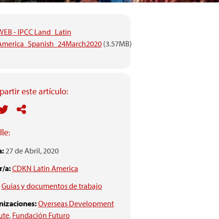
WEB - IPCC Land_Latin
America_Spanish_24March2020
(3.57MB)
artir este artículo:
le:
a:
27 de Abril, 2020
/a:
CDKN Latin America
Guias y documentos de trabajo
nizaciones:
Overseas Development
tute
,
Fundación Futuro