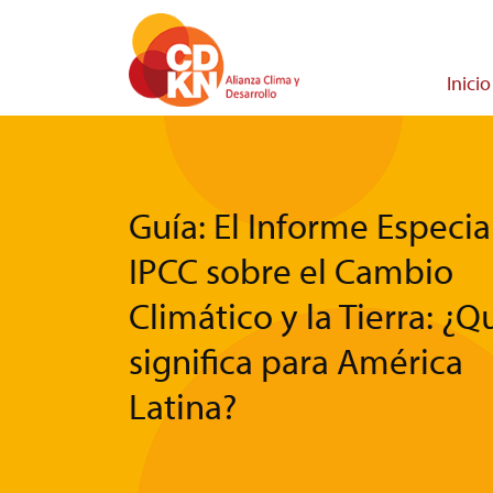
Pasar
al
contenido
Main
Inicio
principal
navigati
Guía: El Informe Especia
IPCC sobre el Cambio
Climático y la Tierra: ¿Q
significa para América
Latina?