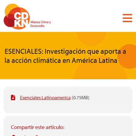
Pasar
al
contenido
principal
ESENCIALES: Investigación que aporta a
la acción climática en América Latina
Esenciales Latinoamerica
(0.75MB)
Compartir este artículo: