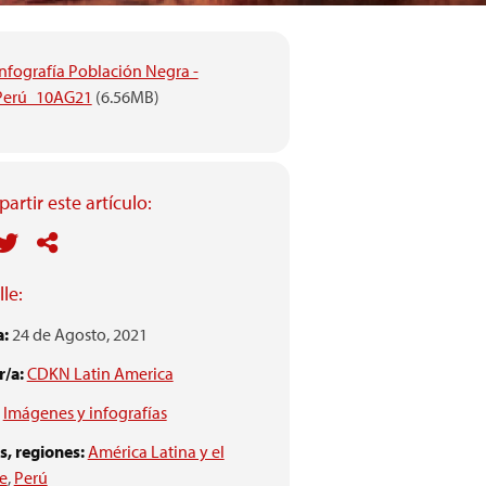
nfografía Población Negra -
Perú_10AG21
(6.56MB)
artir este artículo:
le:
a:
24 de Agosto, 2021
/a:
CDKN Latin America
Imágenes y infografías
s, regiones:
América Latina y el
e
,
Perú