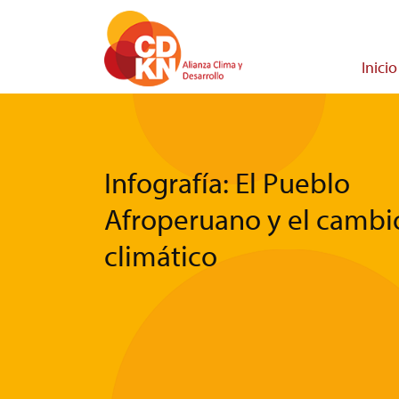
Pasar
al
contenido
Main
Inicio
principal
navigati
Infografía: El Pueblo
Afroperuano y el cambi
climático