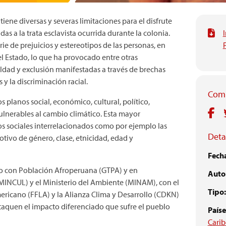
tiene diversas y severas limitaciones para el disfrute
das a la trata esclavista ocurrida durante la colonia.
I
ie de prejuicios y estereotipos de las personas, en
el Estado, lo que ha provocado entre otras
dad y exclusión manifestadas a través de brechas
 y la discriminación racial.
Comp
 planos social, económico, cultural, político,
ulnerables al cambio climático. Esta mayor
os sociales interrelacionados como por ejemplo las
Detal
tivo de género, clase, etnicidad, edad y
Fech
jo con Población Afroperuana (GTPA) y en
Autor
(MINCUL) y el Ministerio del Ambiente (MINAM), con el
Tipo:
ricano (FFLA) y la Alianza Clima y Desarrollo (CDKN)
taquen el impacto diferenciado que sufre el pueblo
Paíse
Carib