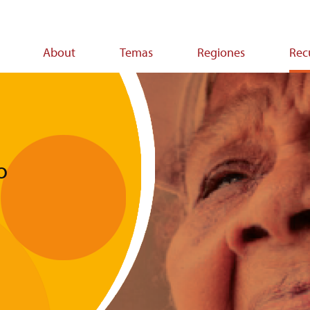
About
Temas
Regiones
Rec
on
o