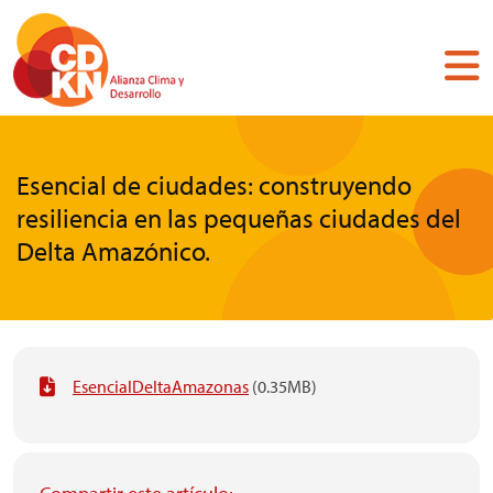
Pasar
al
contenido
principal
Esencial de ciudades: construyendo
resiliencia en las pequeñas ciudades del
Delta Amazónico.
EsencialDeltaAmazonas
(0.35MB)