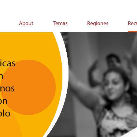
About
Temas
Regiones
Rec
on
icas
n
rnos
on
blo