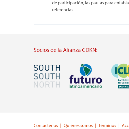
de participación, las pautas para entablar
referencias.
Socios de la Alianza CDKN:
Imagen
Imagen
Imagen
Visit
Visit
Visit
external
external
external
website
website
website
https://southsouthnorth.org/
https://www.ffla.net/
https://ic
Contáctenos
Quiénes somos
Términos
Acc