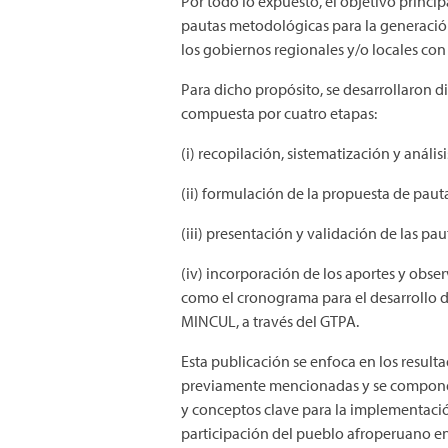
Por todo lo expuesto, el objetivo princi
pautas metodológicas para la generación 
los gobiernos regionales y/o locales co
Para dicho propósito, se desarrollaron d
compuesta por cuatro etapas:
(i) recopilación, sistematización y anális
(ii) formulación de la propuesta de pau
(iii) presentación y validación de las pa
(iv) incorporación de los aportes y obse
como el cronograma para el desarrollo d
MINCUL, a través del GTPA.
Esta publicación se enfoca en los result
previamente mencionadas y se compone d
y conceptos clave para la implementació
participación del pueblo afroperuano en