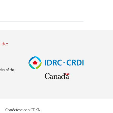
 de:
Imagen
Visit
external
website
https://www.idrc.ca/
inistries/ministry-
Conéctese con CDKN: