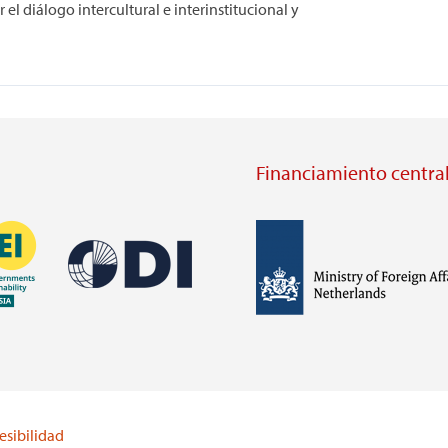
 el diálogo intercultural e interinstitucional y
Financiamiento central
Imagen
Imagen
Visit
external
Visit
website
external
https://odi.org/
website
lei.org/
esibilidad
https://www.government.nl/m