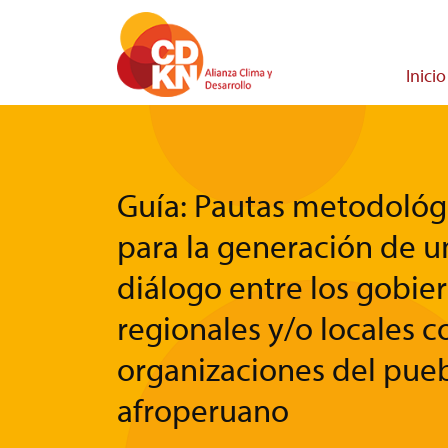
Pasar
al
contenido
Main
Inicio
principal
navigati
Guía: Pautas metodológ
para la generación de u
diálogo entre los gobie
regionales y/o locales c
organizaciones del pue
afroperuano