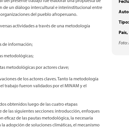
pal del presente trabajo fue elaborar una propuesta de
Fech
de un diálogo intercultural e interinstitucional entre
Autor
n organizaciones del pueblo afroperuano.
Tipo:
iversas actividades a través de una metodología
País,
Foto:
is de información;
tas metodológicas;
utas metodológicas por actores clave;
rvaciones de los actores claves. Tanto la metodología
el trabajo fueron validados por el MINAM y el
ados obtenidos luego de las cuatro etapas
e las siguientes secciones: introducción, enfoques
n eficaz de las pautas metodológica, la necesaria
 la adopción de soluciones climáticas, el mecanismo