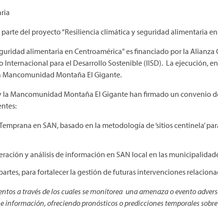
ria
arte del proyecto “Resiliencia climática y seguridad alimentaria e
seguridad alimentaria en Centroamérica" es financiado por la Alianza 
to Internacional para el Desarrollo Sostenible (IISD). La ejecución, 
la Mancomunidad Montaña El Gigante.
F y la Mancomunidad Montaña El Gigante han firmado un convenio de 
entes:
emprana en SAN, basado en la metodología de ‘sitios centinela’ para 
eneración y análisis de información en SAN local en las municipalid
s partes, para fortalecer la gestión de futuras intervenciones relacion
ntos a través de los cuales se monitorea una amenaza o evento adverso
s e información, ofreciendo pronósticos o predicciones temporales sobre 