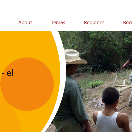
About
Temas
Regiones
Rec
on
- el
n