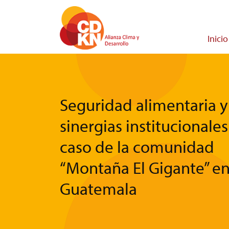
Pasar
al
contenido
Main
Inicio
principal
navigati
Seguridad alimentaria y
sinergias institucionales 
caso de la comunidad
“Montaña El Gigante” e
Guatemala