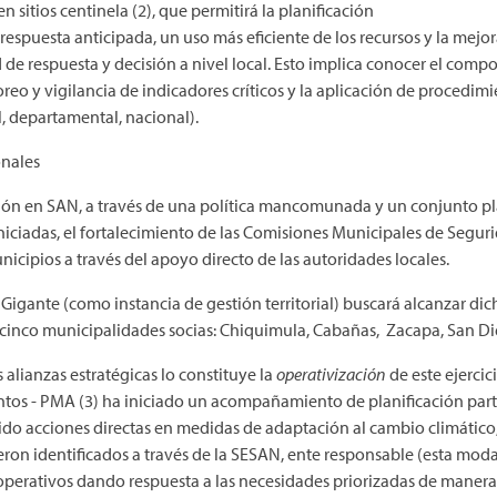
 sitios centinela (2), que permitirá la planificación
espuesta anticipada, un uso más eficiente de los recursos y la mej
d de respuesta y decisión a nivel local. Esto implica conocer el com
eo y vigilancia de indicadores críticos y la aplicación de procedimie
l, departamental, nacional).
onales
nción en SAN, a través de una política mancomunada y un conjunto p
iniciadas, el fortalecimiento de las Comisiones Municipales de Segur
icipios a través del apoyo directo de las autoridades locales.
gante (como instancia de gestión territorial) buscará alcanzar dich
s cinco municipalidades socias: Chiquimula, Cabañas, Zacapa, San Di
alianzas estratégicas lo constituye la
operativización
de este ejercic
tos - PMA (3) ha iniciado un acompañamiento de planificación par
ido acciones directas en medidas de adaptación al cambio climátic
fueron identificados a través de la SESAN, ente responsable (esta mod
operativos dando respuesta a las necesidades priorizadas de manera 