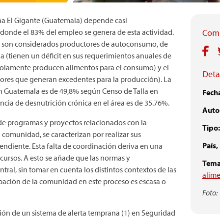
 El Gigante (Guatemala) depende casi
, donde el 83% del empleo se genera de esta actividad.
Comp
 % son considerados productores de autoconsumo, de
ia (tienen un déficit en sus requerimientos anuales de
(solamente producen alimentos para el consumo) y el
Detal
ores que generan excedentes para la producción). La
en Guatemala es de 49,8% según Censo de Talla en
Fech
ncia de desnutrición crónica en el área es de 35.76%.
Autor
 de programas y proyectos relacionados con la
Tipo:
a comunidad, se caracterizan por realizar sus
País,
endiente. Esta falta de coordinación deriva en una
cursos. A esto se añade que las normas y
Tema
tral, sin tomar en cuenta los distintos contextos de las
alime
ipación de la comunidad en este proceso es escasa o
Foto:
ación de un sistema de alerta temprana (1) en Seguridad