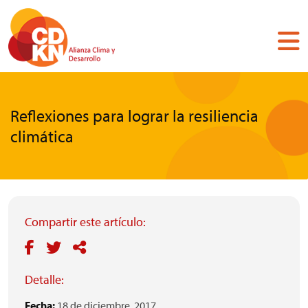
Pasar
al
contenido
principal
Reflexiones para lograr la resiliencia
climática
Compartir este artículo:
Detalle:
Fecha:
18 de diciembre, 2017