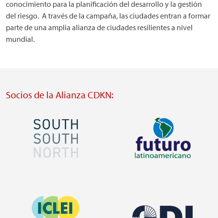
conocimiento para la planificación del desarrollo y la gestión
del riesgo. A través de la campaña, las ciudades entran a formar
parte de una amplia alianza de ciudades resilientes a nivel
mundial.
Socios de la Alianza CDKN:
Imagen
Imagen
Visit
Visit
external
external
Imagen
website
website
Imagen
https://southsouthnorth.org/
https://www.ffla.net/