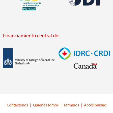
Visit
Visit
external
external
website
Financiamiento central de:
website
https://odi.org/
https://iclei.org/
Imagen
Imagen
Visit
Visit
external
external
website
website
https://www.government.nl/ministries/ministry-
https://www.idrc.ca/
of-
Contáctenos
Quiénes somos
Términos
Accesibilidad
foreign-