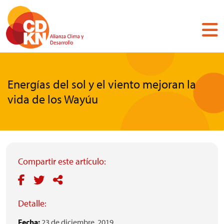
Pasar
al
contenido
principal
Energías del sol y el viento mejoran la
vida de los Wayúu
Compartir este artículo:
Detalle:
Fecha:
23 de diciembre, 2019