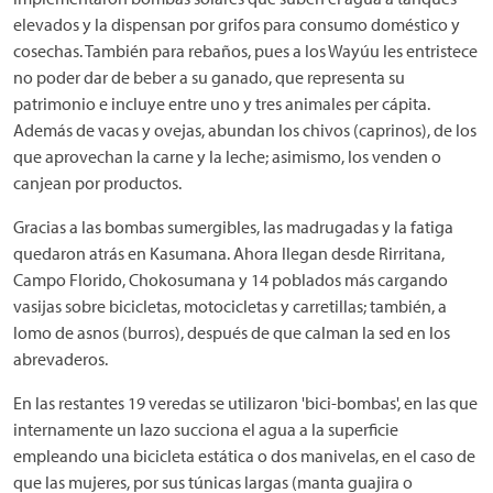
elevados y la dispensan por grifos para consumo doméstico y
cosechas. También para rebaños, pues a los Wayúu les entristece
no poder dar de beber a su ganado, que representa su
patrimonio e incluye entre uno y tres animales per cápita.
Además de vacas y ovejas, abundan los chivos (caprinos), de los
que aprovechan la carne y la leche; asimismo, los venden o
canjean por productos.
Gracias a las bombas sumergibles, las madrugadas y la fatiga
quedaron atrás en Kasumana. Ahora llegan desde Rirritana,
Campo Florido, Chokosumana y 14 poblados más cargando
vasijas sobre bicicletas, motocicletas y carretillas; también, a
lomo de asnos (burros), después de que calman la sed en los
abrevaderos.
En las restantes 19 veredas se utilizaron 'bici-bombas', en las que
internamente un lazo succiona el agua a la superficie
empleando una bicicleta estática o dos manivelas, en el caso de
que las mujeres, por sus túnicas largas (manta guajira o