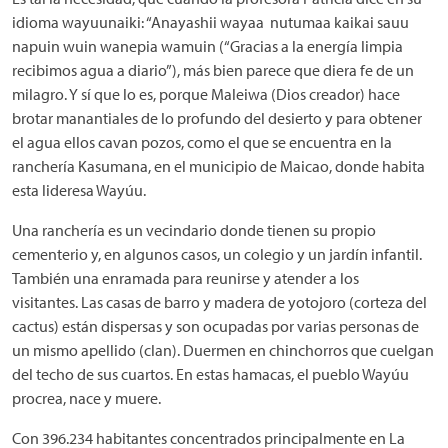
idioma wayuunaiki: “Anayashii wayaa nutumaa kaikai sauu
napuin wuin wanepia wamuin (“Gracias a la energía limpia
recibimos agua a diario”), más bien parece que diera fe de un
milagro. Y sí que lo es, porque Maleiwa (Dios creador) hace
brotar manantiales de lo profundo del desierto y para obtener
el agua ellos cavan pozos, como el que se encuentra en la
ranchería Kasumana, en el municipio de Maicao, donde habita
esta lideresa Wayúu.
Una ranchería es un vecindario donde tienen su propio
cementerio y, en algunos casos, un colegio y un jardín infantil.
También una enramada para reunirse y atender a los
visitantes. Las casas de barro y madera de yotojoro (corteza del
cactus) están dispersas y son ocupadas por varias personas de
un mismo apellido (clan). Duermen en chinchorros que cuelgan
del techo de sus cuartos. En estas hamacas, el pueblo Wayúu
procrea, nace y muere.
Con 396.234 habitantes concentrados principalmente en La