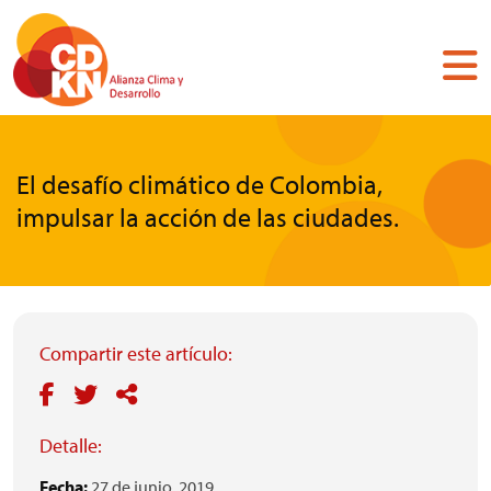
Pasar
al
contenido
principal
El desafío climático de Colombia,
impulsar la acción de las ciudades.
Compartir este artículo:
Detalle:
Fecha:
27 de junio, 2019