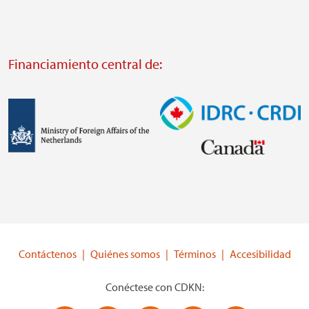
Visit
Visit
external
external
website
Financiamiento central de:
website
https://odi.org/
https://iclei.org/
Imagen
Imagen
Visit
Visit
external
external
website
website
https://www.government.nl/ministries/ministry-
https://www.idrc.ca/
of-
Contáctenos
Quiénes somos
Términos
Accesibilidad
foreign-
affairs
Conéctese con CDKN: