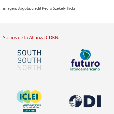
imagen: Bogota, credit Pedro Szekely, flickr
Socios de la Alianza CDKN:
Imagen
Imagen
Visit
Visit
external
external
Imagen
website
website
Imagen
https://southsouthnorth.org/
https://www.ffla.net/