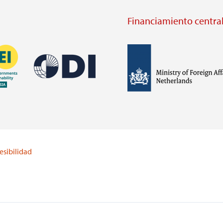
Financiamiento central
Imagen
Imagen
Visit
external
Visit
website
external
https://odi.org/
website
lei.org/
esibilidad
https://www.government.nl/m
of-
foreign-
affairs