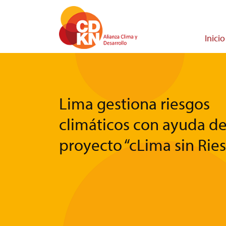
Pasar
al
contenido
Main
Inicio
principal
navigati
Lima gestiona riesgos
climáticos con ayuda d
proyecto “cLima sin Rie