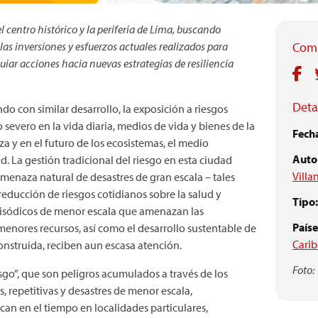
l centro histórico y la periferia de Lima, buscando
las inversiones y esfuerzos actuales realizados para
Comp
uiar acciones hacia nuevas estrategias de resiliencia
Detal
o con similar desarrollo, la exposición a riesgos
 severo en la vida diaria, medios de vida y bienes de la
Fech
a y en el futuro de los ecosistemas, el medio
Autor
. La gestión tradicional del riesgo en esta ciudad
Villa
amenaza natural de desastres de gran escala – tales
educción de riesgos cotidianos sobre la salud y
Tipo:
pisódicos de menor escala que amenazan las
Paíse
menores recursos, así como el desarrollo sustentable de
Carib
construida, reciben aun escasa atención.
Foto:
sgo”, que son peligros acumulados a través de los
 repetitivas y desastres de menor escala,
can en el tiempo en localidades particulares,