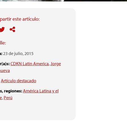
artir este artículo:
le:
a:
23 de julio, 2015
(a)s:
CDKN Latin America
,
Jorge
nueva
Artículo destacado
s, regiones:
América Latina y el
e
,
Perú