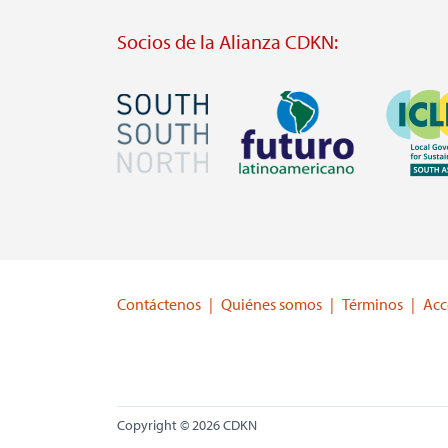
Socios de la Alianza CDKN:
Imagen
Imagen
Imagen
Visit
Visit
Visit
external
external
external
website
website
website
https://southsouthnorth.org/
https://www.ffla.net/
https://ic
Contáctenos
Quiénes somos
Términos
Acc
Copyright © 2026 CDKN