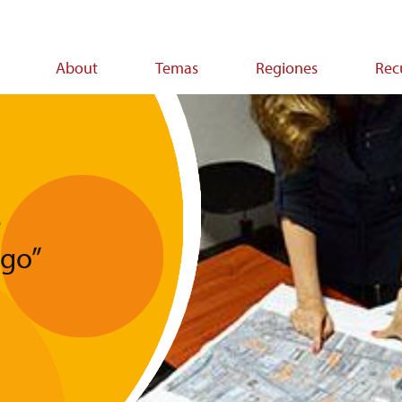
About
Temas
Regiones
Rec
on
e
sgo”