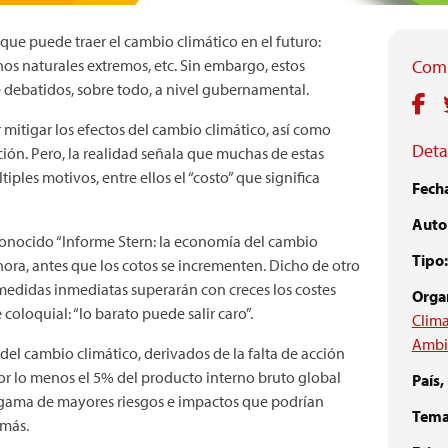
que puede traer el cambio climático en el futuro:
s naturales extremos, etc. Sin embargo, estos
Comp
 debatidos, sobre todo, a nivel gubernamental.
mitigar los efectos del cambio climático, así como
Detal
ión. Pero, la realidad señala que muchas de estas
ples motivos, entre ellos el “costo” que significa
Fech
Autor
econocido “Informe Stern: la economía del cambio
Tipo:
ahora, antes que los cotos se incrementen. Dicho de otro
medidas inmediatas superarán con creces los costes
Orga
oloquial: “lo barato puede salir caro”.
Clim
Ambi
del cambio climático, derivados de la falta de acción
or lo menos el 5% del producto interno bruto global
País,
a gama de mayores riesgos e impactos que podrían
Tema
 más.