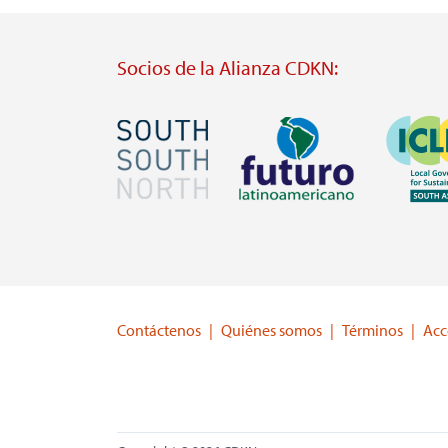
Socios de la Alianza CDKN:
Imagen
Imagen
Imagen
Visit
Visit
Visit
external
external
external
website
website
website
https://southsouthnorth.org/
https://www.ffla.net/
https://ic
Contáctenos
Quiénes somos
Términos
Acc