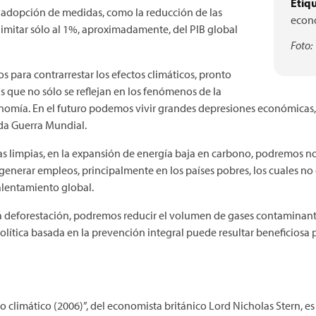
Etiqu
a adopción de medidas, como la reducción de las
econ
imitar sólo al 1%, aproximadamente, del PIB global
Foto:
os para contrarrestar los efectos climáticos, pronto
que no sólo se reflejan en los fenómenos de la
nomía. En el futuro podemos vivir grandes depresiones económicas, 
da Guerra Mundial.
ías limpias, en la expansión de energía baja en carbono, podremos n
enerar empleos, principalmente en los países pobres, los cuales no
alentamiento global.
la deforestación, podremos reducir el volumen de gases contaminant
ítica basada en la prevención integral puede resultar beneficiosa p
o climático (2006)”, del economista británico Lord Nicholas Stern, es