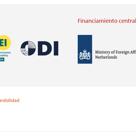
Financiamiento central
Imagen
Imagen
Visit
external
Visit
website
external
https://odi.org/
website
lei.org/
esibilidad
https://www.government.nl/m
of-
foreign-
affairs