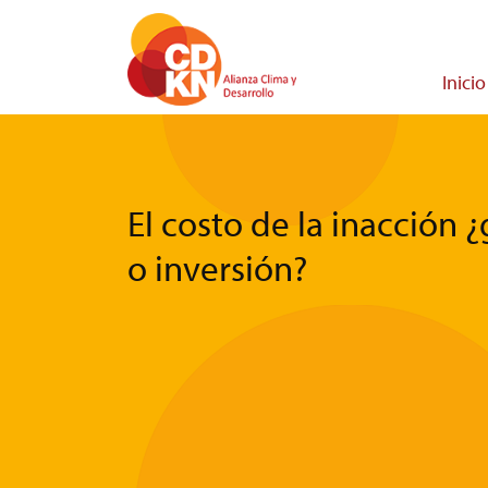
Pasar
al
contenido
Main
Inicio
principal
navigati
El costo de la inacción 
o inversión?