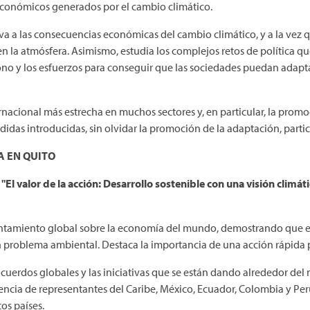
 económicos generados por el cambio climático.
va a las consecuencias económicas del cambio climático, y a la vez 
n la atmósfera. Asimismo, estudia los complejos retos de política que
no y los esfuerzos para conseguir que las sociedades puedan adapt
cional más estrecha en muchos sectores y, en particular, la promoc
didas introducidas, sin olvidar la promoción de la adaptación, parti
 EN QUITO
"El valor de la acción: Desarrollo sostenible con una visión climáti
lentamiento global sobre la economía del mundo, demostrando que e
roblema ambiental. Destaca la importancia de una acción rápida pa
uerdos globales y las iniciativas que se están dando alrededor del 
encia de representantes del Caribe, México, Ecuador, Colombia y Perú
os países.