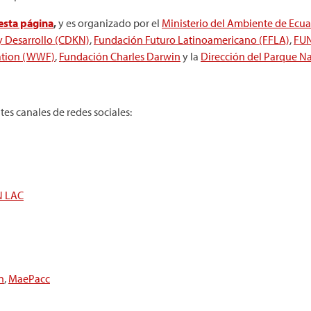
 esta página
,
y es organizado por el
Ministerio del Ambiente de Ecu
 y Desarrollo (CDKN)
,
Fundación Futuro Latinoamericano (FFLA)
,
FUN
ation (WWF)
,
Fundación Charles Darwin
y la
Dirección del Parque N
tes canales de redes sociales:
N LAC
n
,
MaePacc