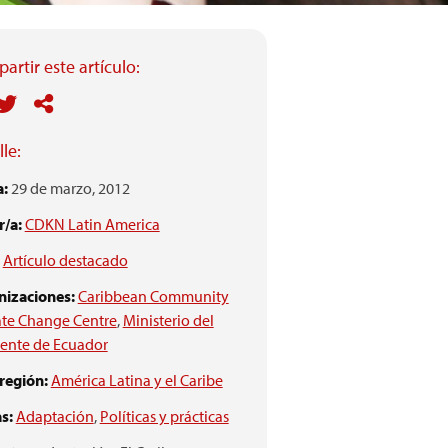
artir este artículo:
le:
a:
29 de marzo, 2012
/a:
CDKN Latin America
Artículo destacado
nizaciones:
Caribbean Community
ate Change Centre
,
Ministerio del
ente de Ecuador
 región:
América Latina y el Caribe
s:
Adaptación
,
Políticas y prácticas