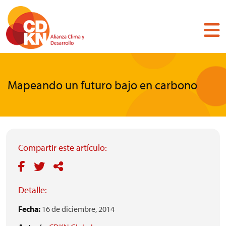
Pasar
al
contenido
principal
Mapeando un futuro bajo en carbono
Compartir este artículo:
Detalle:
Fecha:
16 de diciembre, 2014