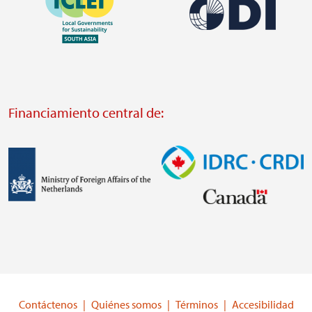
Imagen
https://southsouthnorth.org/
https://www.ffla.net/
Visit
Visit
external
external
website
Financiamiento central de:
website
https://odi.org/
https://iclei.org/
Imagen
Imagen
Visit
Visit
external
external
website
website
https://www.government.nl/ministries/ministry-
https://www.idrc.ca/
of-
Contáctenos
Quiénes somos
Términos
Accesibilidad