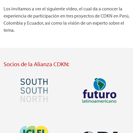
Los invitamos a ver el siguiente video, el cual da a conocer la
experiencia de participación en tres proyectos de CDKN en Perú,
Colombia y Ecuador, así como la visión de un experto sobre el
tema.
Socios de la Alianza CDKN:
Imagen
Imagen
Visit
Visit
external
external
Imagen
website
website