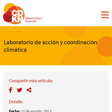
Pasar
al
contenido
principal
Laboratorio de acción y coordinación
climática
Compartir este artículo:
Detalle:
Fecha:
22 de agosto, 2013