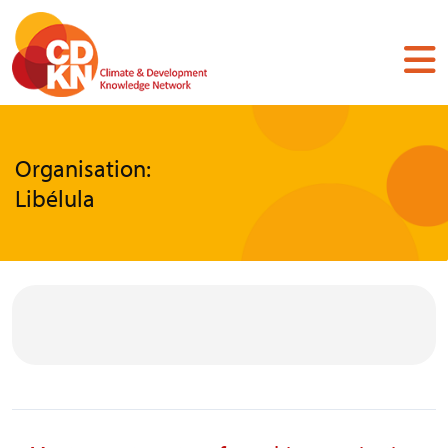
Skip
to
main
content
Organisation:
Libélula