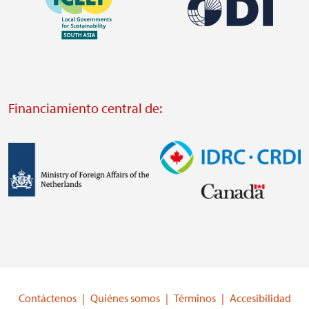
Imagen
https://southsouthnorth.org/
https://www.ffla.net/
Visit
Visit
external
external
website
Financiamiento central de:
website
https://odi.org/
https://iclei.org/
Imagen
Imagen
Visit
Visit
external
external
website
website
https://www.government.nl/ministries/ministry-
https://www.idrc.ca/
of-
Contáctenos
Quiénes somos
Términos
Accesibilidad