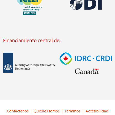
Imagen
https://southsouthnorth.org/
https://www.ffla.net/
Visit
Visit
external
external
website
Financiamiento central de:
website
https://odi.org/
https://iclei.org/
Imagen
Imagen
Visit
Visit
external
external
website
website
https://www.government.nl/ministries/ministry-
https://www.idrc.ca/
of-
Contáctenos
Quiénes somos
Términos
Accesibilidad