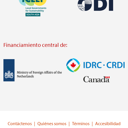
Imagen
https://southsouthnorth.org/
https://www.ffla.net/
Visit
Visit
external
external
website
Financiamiento central de:
website
https://odi.org/
https://iclei.org/
Imagen
Imagen
Visit
Visit
external
external
website
website
https://www.government.nl/ministries/ministry-
https://www.idrc.ca/
of-
Contáctenos
Quiénes somos
Términos
Accesibilidad