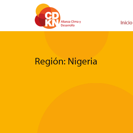
Pasar
al
contenido
Main
Inicio
principal
navigati
Región: Nigeria