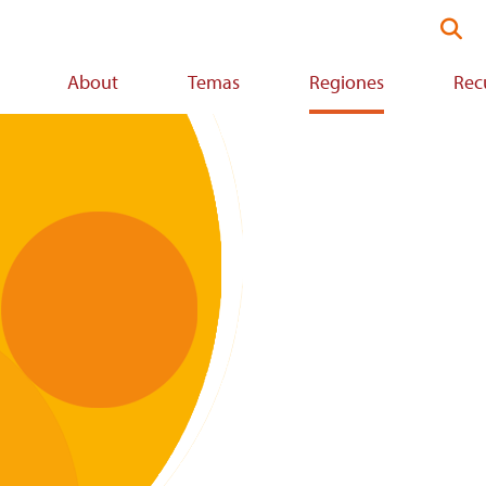
Sea
thi
web
About
Temas
Regiones
Rec
on