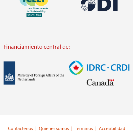
Imagen
https://southsouthnorth.org/
https://www.ffla.net/
Visit
Visit
external
external
website
Financiamiento central de:
website
https://odi.org/
https://iclei.org/
Imagen
Imagen
Visit
Visit
external
external
website
website
https://www.government.nl/ministries/ministry-
https://www.idrc.ca/
of-
Contáctenos
Quiénes somos
Términos
Accesibilidad